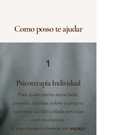
Como posso te ajudar
1
Psicoterapia Individual
Para quem sente ansiedade,
pressão, dúvidas sobre o próprio
caminho ou dificuldade em lidar
com mudanças.
A psicoterapia oferece um
espaço