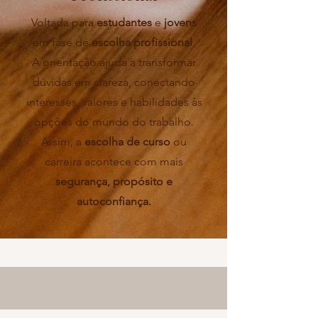
Voltada para
estudantes
e
jovens
em fase de
escolha profissional
.
A orientação ajuda a transformar
dúvidas em clareza, conectando
interesses, valores e habilidades às
opções do mundo do trabalho.
Assim, a
escolha de curso
ou
carreira acontece com mais
segurança, propósito e
autoconfiança.