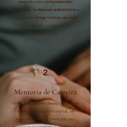
seguro
para
compreender
emoções
,
fortalecer autoestima
e
encontrar
novas formas de lidar
com desafios pessoais e
profissionais.
2
Mentoria de Carreira
Ideal para quem deseja repensar
sua trajetória profissional, se
reposicionar no mercado ou
buscar mais sentido e realização