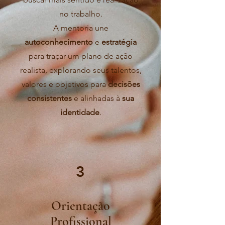
no trabalho.
A mentoria une
autoconhecimento
e
estratégia
para traçar um plano de ação
realista, explorando seus talentos,
valores e objetivos para
decisões
consistentes
e alinhadas à
sua
identidade
.
3
Orientação
Profissional